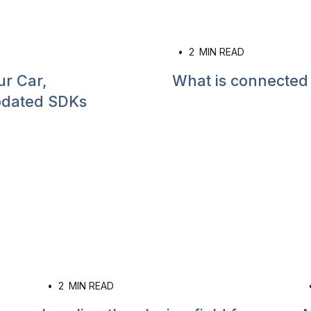
•
2
MIN READ
ur Car,
What is connected 
updated SDKs
•
2
MIN READ