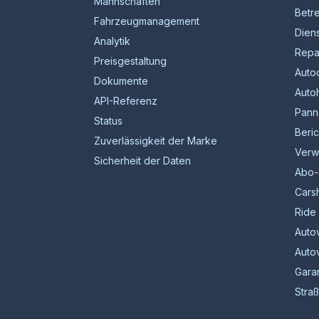
Mannschaften
Betr
Fahrzeugmanagement
Diens
Analytik
Repa
Preisgestaltung
Auto
Dokumente
Auto
API-Referenz
Pann
Status
Beric
Zuverlässigkeit der Marke
Verwa
Sicherheit der Daten
Abo-
Cars
Ride 
Auto
Auto
Gara
Stra