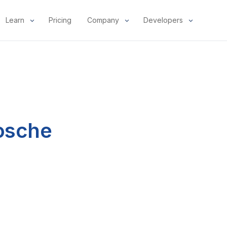
Learn
Pricing
Company
Developers
osche