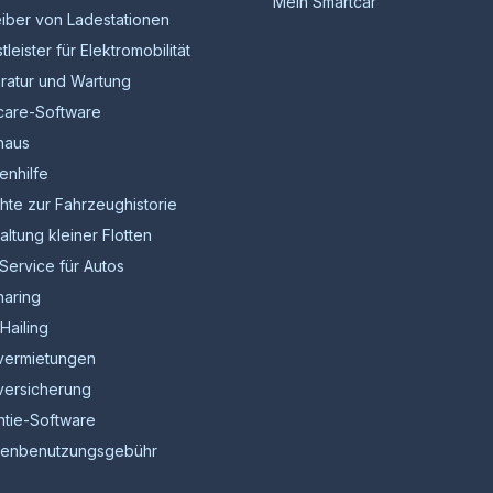
Mein Smartcar
eiber von Ladestationen
tleister für Elektromobilität
ratur und Wartung
care-Software
haus
enhilfe
hte zur Fahrzeughistorie
ltung kleiner Flotten
Service für Autos
haring
Hailing
vermietungen
versicherung
ntie-Software
ßenbenutzungsgebühr