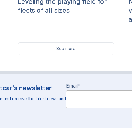
Leveling the playing field for
N
fleets of all sizes
v
a
See more
Email
*
tcar's newsletter
r and receive the latest news and