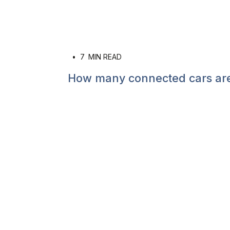
•
7
MIN READ
How many connected cars are