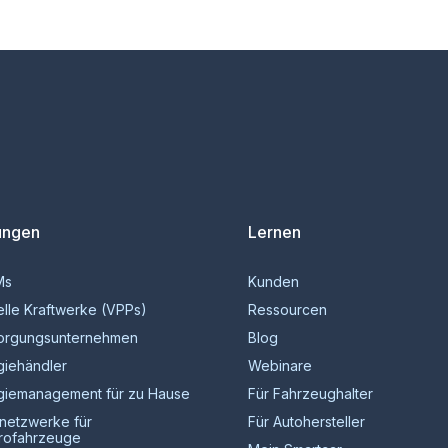
ungen
Lernen
Ms
Kunden
elle Kraftwerke (VPPs)
Ressourcen
orgungsunternehmen
Blog
giehändler
Webinare
giemanagement für zu Hause
Für Fahrzeughalter
netzwerke für
Für Autohersteller
trofahrzeuge