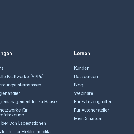
ungen
Lernen
Ms
Kunden
elle Kraftwerke (VPPs)
Ressourcen
orgungsunternehmen
Blog
giehändler
Webinare
giemanagement für zu Hause
Für Fahrzeughalter
netzwerke für
Für Autohersteller
trofahrzeuge
Mein Smartcar
eiber von Ladestationen
tleister für Elektromobilität