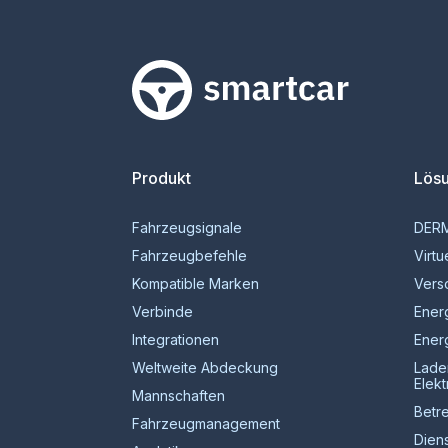
Smartcar-Startseite
Produkt
Lös
Fahrzeugsignale
DER
Fahrzeugbefehle
Virtu
Kompatible Marken
Vers
Verbinde
Ener
Integrationen
Ener
Weltweite Abdeckung
Lade
Elek
Mannschaften
Betr
Fahrzeugmanagement
Diens