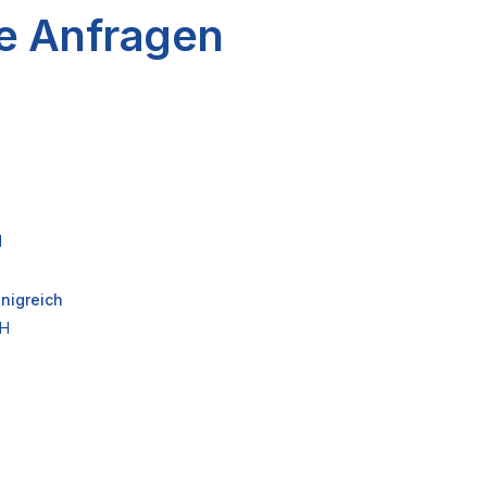
e Anfragen
1
önigreich
CH