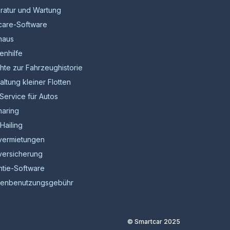
ratur und Wartung
care-Software
haus
enhilfe
hte zur Fahrzeughistorie
ltung kleiner Flotten
Service für Autos
haring
Hailing
vermietungen
versicherung
ntie-Software
ßenbenutzungsgebühr
© Smartcar 2025