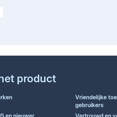
het product
rken
Vriendelijke t
gebruikers
15 en nieuwer
Vertrouwd en ve