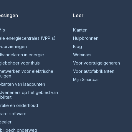
ossingen
Leer
's
Klanten
ele energiecentrales (VPP's)
Hulpbronnen
voorzieningen
Blog
lhandelaren in energie
Webinars
giebeheer voor thuis
Voor voertuigeigenaren
netwerken voor elektrische
Voor autofabrikanten
tuigen
Mijn Smartcar
oitanten van laadpunten
stverleners op het gebied van
iliteit
ratie en onderhoud
care-software
dealer
 bij pech onderweg