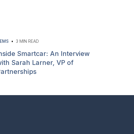
EMS
•
3
MIN READ
nside Smartcar: An Interview
ith Sarah Larner, VP of
artnerships