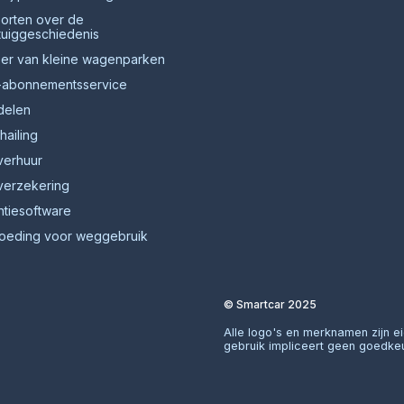
orten over de
tuiggeschiedenis
er van kleine wagenparken
-abonnementsservice
delen
hailing
verhuur
verzekering
ntiesoftware
oeding voor weggebruik
© Smartcar 2025
Alle logo's en merknamen zijn 
gebruik impliceert geen goedke