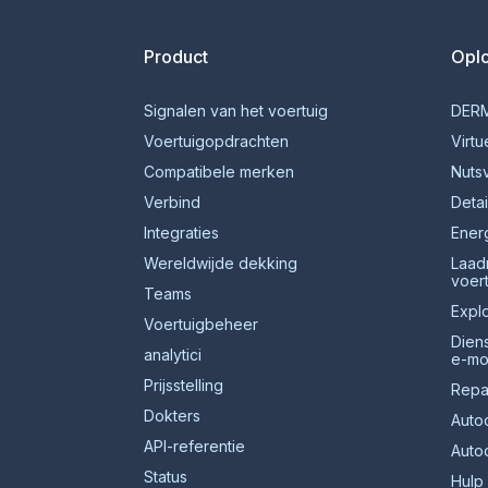
Smartcar-huis
Product
Opl
Signalen van het voertuig
DERM
Voertuigopdrachten
Virtu
Compatibele merken
Nuts
Verbind
Detai
Integraties
Ener
Wereldwijde dekking
Laad
voer
Teams
Expl
Voertuigbeheer
Dien
analytici
e-mob
Prijsstelling
Repa
Dokters
Auto
API-referentie
Auto
Status
Hulp