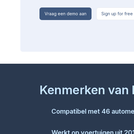
Vraag een demo aan
Sign up for free
Kenmerken van 
Compatibel met
46
autome
Werkt op voertuigen uit 20