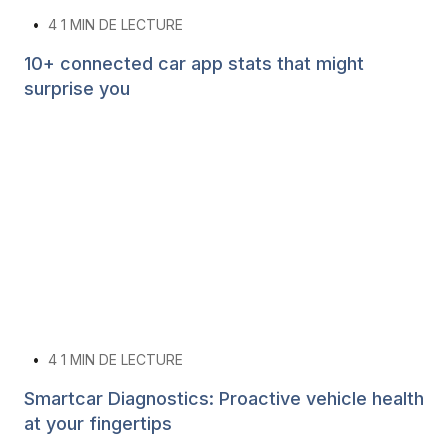
•
4
1 MIN DE LECTURE
10+ connected car app stats that might
surprise you
•
4
1 MIN DE LECTURE
Smartcar Diagnostics: Proactive vehicle health
at your fingertips