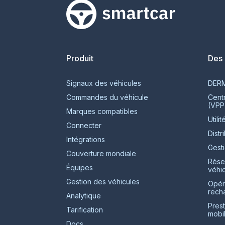
Smartcar home
Produit
Des 
Signaux des véhicules
DER
Commandes du véhicule
Centr
(VPP
Marques compatibles
Utilit
Connecter
Distr
Intégrations
Gest
Couverture mondiale
Rése
Équipes
véhic
Gestion des véhicules
Opér
rech
Analytique
Prest
Tarification
mobil
Docs