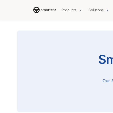
Products
Solutions
Smartcar home
Sm
Our A