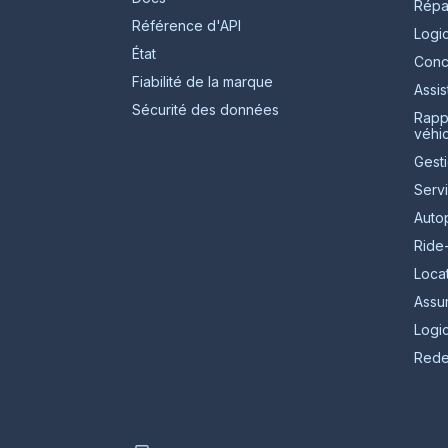
Répar
Référence d'API
Logic
État
Conc
Fiabilité de la marque
Assis
Sécurité des données
Rappo
véhi
Gesti
Serv
Auto
Ride
Locat
Assu
Logic
Redev